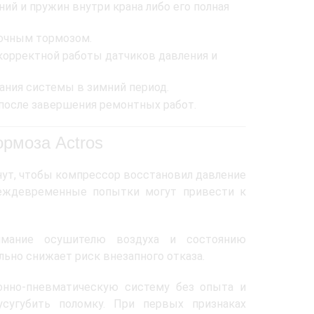
ий и пружин внутри крана либо его полная
ночным тормозом.
орректной работы датчиков давления и
ания системы в зимний период.
после завершения ремонтных работ.
ормоза Actros
нут, чтобы компрессор восстановил давление
реждевременные попытки могут привести к
нимание осушителю воздуха и состоянию
льно снижает риск внезапного отказа.
онно-пневматическую систему без опыта и
сугубить поломку. При первых признаках