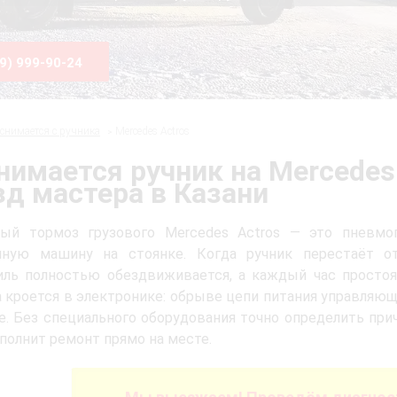
99) 999-90-24
 снимается с ручника
Mercedes Actros
нимается ручник на Mercedes
д мастера в Казани
ный тормоз грузового Mercedes Actros — это пневмо
нную машину на стоянке. Когда ручник перестаёт от
иль полностью обездвиживается, а каждый час простоя
 кроется в электронике: обрыве цепи питания управляющ
. Без специального оборудования точно определить при
полнит ремонт прямо на месте.