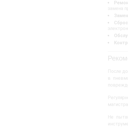
Ремон
замена п
Замен
Сброс
электрон
Обслу
Контр
Реком
После до
в пневм
поврежд
Регуляр
магистра
Не пыта
инструм