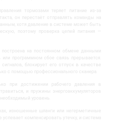
равления тормозами теряет питание из-за
такта, он перестаёт отправлять команды на
ванным, хотя давление в системе может быть
ческую, поэтому проверка цепей питания —
s построена на постоянном обмене данными
 или программном сбое связь прерывается.
сигналов, блокирует его отпуск в качестве
ько с помощью профессионального сканера.
ько при достижении рабочего давления в
травиться, и пружины энергоаккумуляторов
 необходимый уровень.
ах, изношенные шланги или негерметичные
е успевает компенсировать утечку, и система