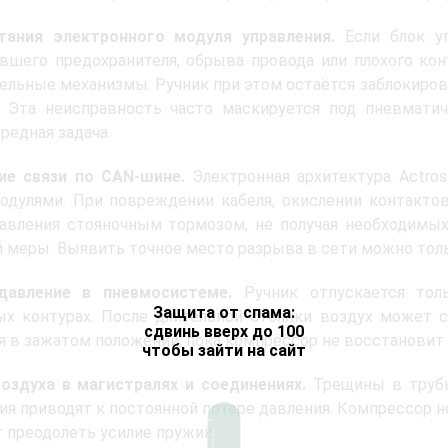
тания электронного модуля управления.
Если блок уп
вшего предохранителя, обрыва провода или плохого кон
ельные механизмы. Ручник при этом остаётся заблокиро
. Эта неисправность часто маскируется под пневмати
редная задача.
ие связи по CAN-шине.
Электронная архитектура Actro
дулями. При повреждении кабеля, окислении контактов
авления стояночным тормозом, не получая необходимых 
 меры. Выявить точное место разрыва в сети можно тол
давление в пневмосистеме.
Ручник отпускается тол
Защита от спама:
х контурах. После длительной стоянки воздух может с
сдвинь вверх до 100
я в зажатом положении, пока компрессор не восстановит
чтобы зайти на сайт
оздуха в магистралях и соединениях.
Трещины в трубк
ия приводят к постоянной потере давления. Компрессор н
 преодолеть усилие пружин.