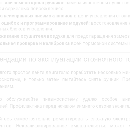
т или замена крана ручника:
замена изношенных уплотнен
ри серьёзных повреждениях.
а неисправных пневмоклапанов
в цепи управления стоя
 ошибок и программирование модулей:
восстановление к
ных блоков управления.
живание осушителя воздуха
для предотвращения замерз
ольная проверка и калибровка
всей тормозной системы 
ендации по эксплуатации стояночного т
лгого простоя дайте двигателю поработать несколько ми
осистеме, и только затем пытайтесь снять ручник. П
ениям.
но обслуживайте пневмосистему, уделяя особое в
лей. Профилактика перед началом зимнего сезона значите
йтесь самостоятельно ремонтировать сложную электр
ентов. Неквалифицированное вмешательство может у