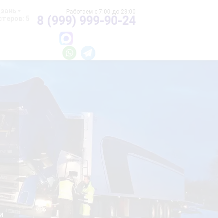
азань
8 (999) 999-90-24
теров: 5
и