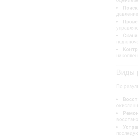
оценивае
Поиск
давление
Прове
управляю
Скани
подключа
Контр
накоплен
Виды 
По резул
Восст
окисленн
Ремон
восстано
Устра
последую