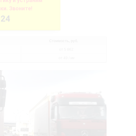
ику и устраним
ки. Звоните!
-24
Стоимость, руб.
от 5 862
от 49 / км