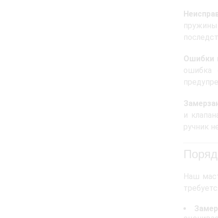
Неиспра
пружины 
последст
Ошибки 
ошибка 
предупре
Замерзан
и клапан
ручник н
Поряд
Наш маст
требуетс
Замер