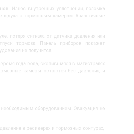
нов.
Износ внутренних уплотнений, поломка
 воздуха к тормозным камерам. Аналогичные
ле, потеря сигнала от датчика давления или
тпуск тормоза. Панель приборов покажет
дования не получится.
время года вода, скопившаяся в магистралях
Тормозные камеры остаются без давления, и
 необходимым оборудованием. Эвакуация не
авление в ресиверах и тормозных контурах,