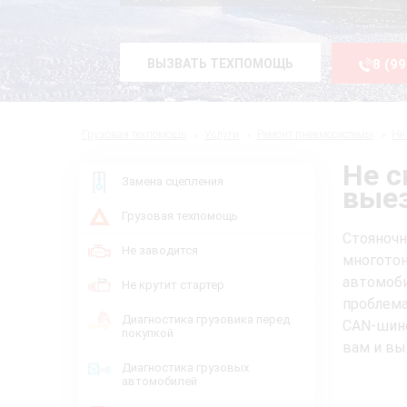
ВЫЗВАТЬ ТЕХПОМОЩЬ
8 (9
Грузовая техпомощь
Услуги
Ремонт пневмосистемы
Не
Не с
Замена сцепления
выез
Грузовая техпомощь
Стояноч
Не заводится
многото
автомоб
Не крутит стартер
проблема
Диагностика грузовика перед
CAN-шине
покупкой
вам и вы
Диагностика грузовых
автомобилей