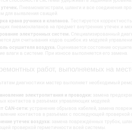
тся способность системы удерживать заданный уровень
 утечек.
Пневмомагистрали, шланги и все соединения про
м для выявления свищей.
рка крана ручника и клапанов.
Тестируется корректность 
щих пневмоклапанов на предмет внутренних утечек и ме
рование электронных систем.
Специализированный диагн
ется для считывания кодов ошибок из модулей управлени
оль осушителя воздуха.
Оценивается состояние осушите
ие влаги в системе. При износе выполняется его замена.
ремонтных работ, выполняемых на мест
ьтатам диагностики мастер выполняет необходимый ремо
ановление электропитания и проводки:
замена предохран
ых контактов в разъёмах управляющих модулей.
т CAN-сети:
устранение обрывов кабелей, замена повре
вление контактов в разъёмах с последующей проверкой с
нение утечек воздуха:
замена повреждённых трубок, шлан
щей проверкой герметичности всей системы.