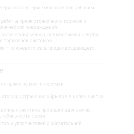
.
веряются на герметичность под рабочим
работы крана стояночного тормоза и
ханических повреждений.
остический сканер, совместимый с Actros,
я тормозной системой.
ля — ключевого узла, предотвращающего
е
нт прямо на месте поломки:
ителей, устранение обрывов в цепях, чистка
ждённых участков проводки вдоль рамы,
табильности связи.
гов и уплотнителей с обязательной