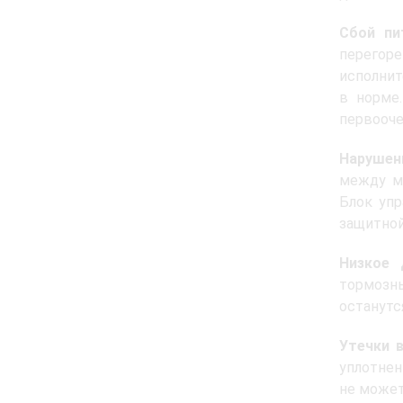
Сбой пи
перегоре
исполнит
в норме
первооче
Нарушен
между мо
Блок упр
защитной
Низкое 
тормозны
останутс
Утечки в
уплотнен
не может