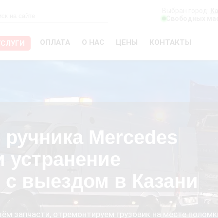
Выбран город:
К
Свободных мас
ОПЛАТА
О НАС
ЦЕНЫ
КОНТАКТЫ
УСЛУГИ
 ручника Mercedes
 и устранение
 с выездом в Казани
езём запчасти, отремонтируем грузовик на месте поломк