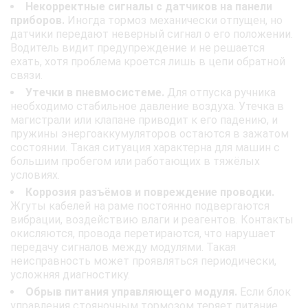
Некорректные сигналы с датчиков на панели
приборов.
Иногда тормоз механически отпущен, но
датчики передают неверный сигнал о его положении.
Водитель видит предупреждение и не решается
ехать, хотя проблема кроется лишь в цепи обратной
связи.
Утечки в пневмосистеме.
Для отпуска ручника
необходимо стабильное давление воздуха. Утечка в
магистрали или клапане приводит к его падению, и
пружины энергоаккумуляторов остаются в зажатом
состоянии. Такая ситуация характерна для машин с
большим пробегом или работающих в тяжёлых
условиях.
Коррозия разъёмов и повреждение проводки.
Жгуты кабелей на раме постоянно подвергаются
вибрации, воздействию влаги и реагентов. Контакты
окисляются, провода перетираются, что нарушает
передачу сигналов между модулями. Такая
неисправность может проявляться периодически,
усложняя диагностику.
Обрыв питания управляющего модуля.
Если блок
управления стояночным тормозом теряет питание